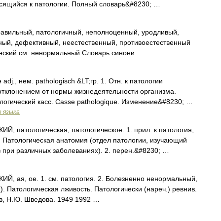
ящийся к патологии. Полный словарь&#8230; …
авильный, патологичный, неполноценный, уродливый,
ый, дефективный, неестественный, противоестественный
ческий см. ненормальный Словарь синони …
adj., нем. pathologisch &LT;гр. 1. Отн. к патологии
отклонением от нормы жизнедеятельности организма.
ологический касс. Casse pathologique. Изменение&#8230; …
о языка
 патологическая, патологическое. 1. прил. к патология,
. Патологическая анатомия (отдел патологии, изучающий
в при различных заболеваниях). 2. перен.&#8230; …
 ая, ое. 1. см. патология. 2. Болезненно ненормальный,
. Патологическая лживость. Патологически (нареч.) ревнив.
в, Н.Ю. Шведова. 1949 1992 …