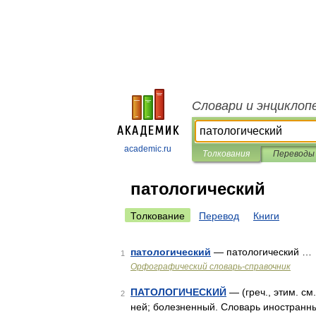
Словари и энциклоп
academic.ru
Толкования
Переводы
патологический
Толкование
Перевод
Книги
патологический
— патологический …
1
Орфографический словарь-справочник
ПАТОЛОГИЧЕСКИЙ
— (греч., этим. см
2
ней; болезненный. Словарь иностранных