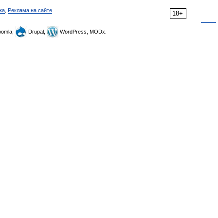
ка
,
Реклама на сайте
18+
omla,
Drupal,
WordPress, MODx.