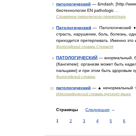
патологический
— &mdash; [http://ww
7
биотехнологии EN pathologic …
Справочник технического переводчика
Патологический
— Патологический ♦ P
8
страсть, нарушение, боль, болезнь, од
приходится претерпевать. Именно это 
Философский словарь Спонвиля
ПАТОЛОГИЧЕСКИЙ
— анормальный, бо
9
(Кангипем): организм может быть над
пальцами) и при этом быть здоровым 
Философский словарь
патологический
— ▲ ненормальный ↑ с
10
Идеографический словарь русского языка
Страницы
Следующая
→
1
2
3
4
5
6