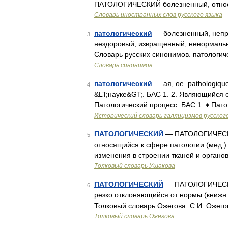
ПАТОЛОГИЧЕСКИЙ болезненный, относ
Словарь иностранных слов русского языка
патологический
— болезненный, непр
3
нездоровый, извращенный, ненормальн
Словарь русских синонимов. патологи
Словарь синонимов
патологический
— ая, ое. pathologique 
4
&LT;науке&GT;. БАС 1. 2. Являющийся 
Патологический процесс. БАС 1. ♦ Пат
Исторический словарь галлицизмов русског
ПАТОЛОГИЧЕСКИЙ
— ПАТОЛОГИЧЕСКИЙ,
5
относящийся к сфере патологии (мед.)
изменения в строении тканей и органо
Толковый словарь Ушакова
ПАТОЛОГИЧЕСКИЙ
— ПАТОЛОГИЧЕСКИЙ,
6
резко отклоняющийся от нормы (книжн.)
Толковый словарь Ожегова. С.И. Ожего
Толковый словарь Ожегова