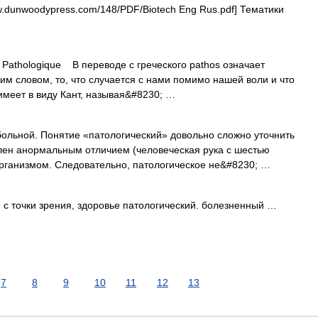
w.dunwoodypress.com/148/PDF/Biotech Eng Rus.pdf] Тематики
athologique В переводе с греческого pathos означает
ним словом, то, что случается с нами помимо нашей воли и что
имеет в виду Кант, называя&#8230; …
льной. Понятие «патологический» довольно сложно уточнить
елен анормальным отличием (человеческая рука с шестью
организмом. Следовательно, патологическое не&#8230; …
 точки зрения, здоровье патологический. болезненный …
7
8
9
10
11
12
13